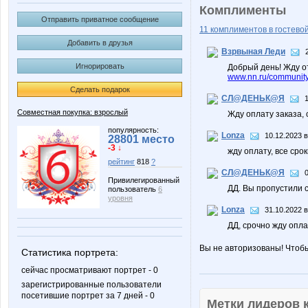
Комплименты
Отправить приватное сообщение
11 комплиментов в гостевой
Добавить в друзья
Взрвыная Леди
Игнорировать
Добрый день! Жду о
www.nn.ru/community
Сделать подарок
СЛ@ДЕНЬК@Я
Совместная покупка: взрослый
Жду оплату заказа,
популярность:
Lonza
10.12.2023 в
28801 место
-3 ↓
жду оплату, все ср
рейтинг
818
?
СЛ@ДЕНЬК@Я
Привилегированный
ДД. Вы пропустили 
пользователь
6
уровня
Lonza
31.10.2022 в
ДД, срочно жду опла
Вы не авторизованы! Чтоб
Статистика портрета:
сейчас просматривают портрет - 0
зарегистрированные пользователи
посетившие портрет за 7 дней - 0
Метки лидеров